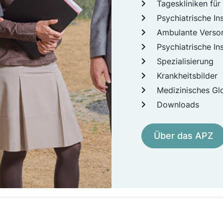
Tageskliniken fü
Psychiatrische In
Ambulante Verso
Psychiatrische I
Spezialisierung
Krankheitsbilder
Medizinisches Gl
Downloads
Über das APZ