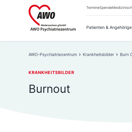
Zum
Termine
Spende
Medizinisch
Inhalt
springen
Patienten & Angehörige
AWO-Psychiatriezentrum
Krankheitsbilder
Burn 
KRANKHEITSBILDER
Burnout