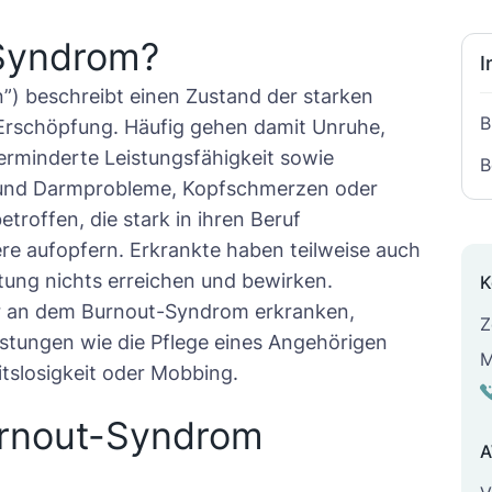
-Syndrom?
I
) beschreibt einen Zustand der starken
B
 Erschöpfung. Häufig gehen damit Unruhe,
erminderte Leistungsfähigkeit sowie
B
 und Darmprobleme, Kopfschmerzen oder
troffen, die stark in ihren Beruf
re aufopfern. Erkrankte haben teilweise auch
stung nichts erreichen und bewirken.
K
r an dem Burnout-Syndrom erkranken,
Z
lastungen wie die Pflege eines Angehörigen
M
itslosigkeit oder Mobbing.
rnout-Syndrom
A