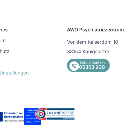
ches
AWO Psychiatriezentrum
sum
Vor dem Kaiserdom 10
hutz
38154 Königslutter
Sofort-Kontakt
05353 900
Einstellungen