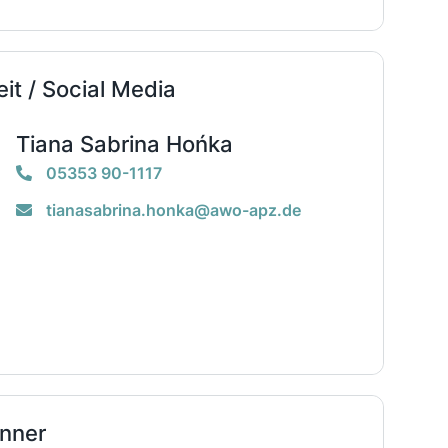
it / Social Media
Tiana Sabrina Hońka
05353 90-1117
tianasabrina.honka@awo-apz.de
inner