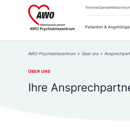
Zum
Termine
Spende
Medizinisch
Inhalt
springen
Patienten & Angehörige
AWO-Psychiatriezentrum
Über uns
Ansprechpart
ÜBER UNS
Ihre Ansprechpartn