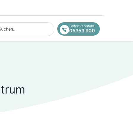
hen...
Sofort-Kontakt
05353 900
ntrum