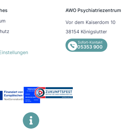
ches
AWO Psychiatriezentrum
sum
Vor dem Kaiserdom 10
hutz
38154 Königslutter
Sofort-Kontakt
05353 900
Einstellungen