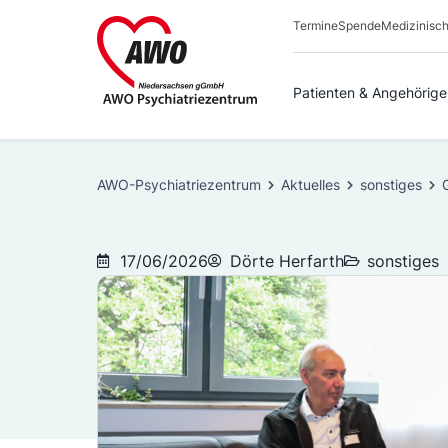
Zum
Termine
Spende
Medizinisch
Inhalt
springen
Patienten & Angehörige
AWO-Psychiatriezentrum
Aktuelles
sonstiges
17/06/2026
Dörte Herfarth
sonstiges